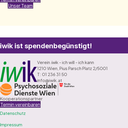
Unser Team
iwik ist spendenbegünstigt!
Verein
iw
ik - ich will - ich kann
1210 Wien, Pius Parsch Platz 2/5001
T: 01 236 31 50
info@iwik.at
Kooperationspartner
Termin vereinbaren
Datenschutz
Impressum