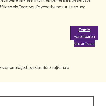
itarbeiter:in wählt mit Ihnen gemeinsam gezielt aus
chäftigen ein Team von Psychotherapeut:innen und
Termin
vereinbaren
Unser Team
fonzeiten möglich, da das Büro außerhalb