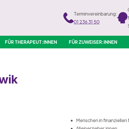
Terminvereinbarung:
01 236 31 50
FÜR THERAPEUT:INNEN
FÜR ZUWEISER:INNEN
iwik
Menschen in finanziellen
Alleinerzieher:innen