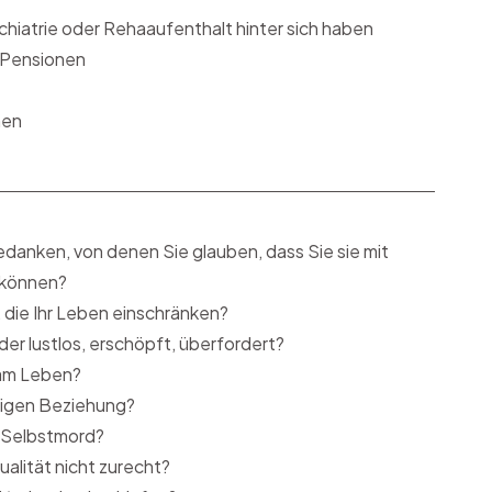
hiatrie oder Rehaaufenthalt hinter sich haben
r Pensionen
nen
Gedanken, von denen Sie glauben, dass Sie sie mit
können?
, die Ihr Leben einschränken?
der lustlos, erschöpft, überfordert?
 am Leben?
erigen Beziehung?
 Selbstmord?
ualität nicht zurecht?