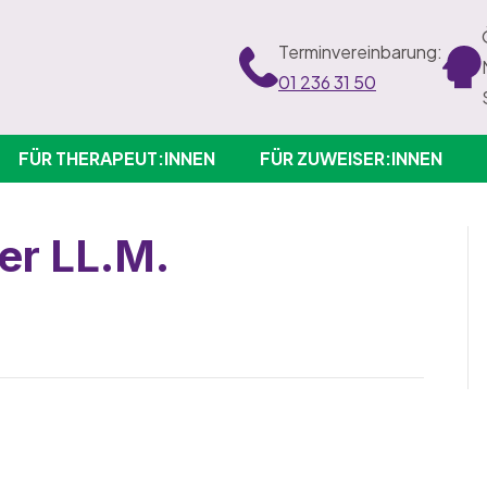
Terminvereinbarung:
01 236 31 50
FÜR THERAPEUT:INNEN
FÜR ZUWEISER:INNEN
er LL.M.