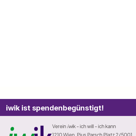
iwik ist spendenbegünstigt!
Verein
iw
ik - ich will - ich kann
1210 Wien, Pius Parsch Platz 2/5001